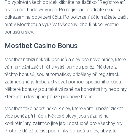
Po vyplnění všech políček klikněte na tlačítko “Registrovat”
a váš účet bude vytvořen. Po registraci obdržíte email s
odkazem na potvrzení účtu. Po potvrzení účtu můžete začít
hrát v Mostbetu a využívat všechny jeho funkce, včetně
bonusů a slev.
Mostbet Casino Bonus
Mostbet nabízí několik bonusů a slev pro nové hráče, které
vám umožní začít hrát s vyšší sumou peněz. Některé z
těchto bonusů jsou automaticky přiděleny při registraci,
zatímco jiné je třeba aktivovat pomocí speciálního kódu.
Některé bonusy jsou také vázané na konkrétní hry nebo hry,
které jsou dostupné pouze pro nové hráče.
Mostbet také nabízí několik slev, které vám umožní získat
více peněz při hrách. Některé slevy jsou vázané na
konkrétní hry, zatímco jiné jsou dostupné pro všechny hry.
Proto je důležité číst podmínky bonusů a slev, aby jste