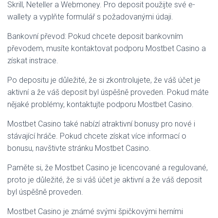
Skrill, Neteller a Webmoney. Pro deposit použijte své e-
wallety a vyplňte formulář s požadovanými údaji.
Bankovní převod: Pokud chcete deposit bankovním
převodem, musíte kontaktovat podporu Mostbet Casino a
získat instrace.
Po depositu je důležité, že si zkontrolujete, že váš účet je
aktivní a že váš deposit byl úspěšně proveden. Pokud máte
nějaké problémy, kontaktujte podporu Mostbet Casino.
Mostbet Casino také nabízí atraktivní bonusy pro nové i
stávající hráče. Pokud chcete získat více informací o
bonusu, navštivte stránku Mostbet Casino.
Paměte si, že Mostbet Casino je licencované a regulované,
proto je důležité, že si váš účet je aktivní a že váš deposit
byl úspěšně proveden.
Mostbet Casino je známé svými špičkovými herními