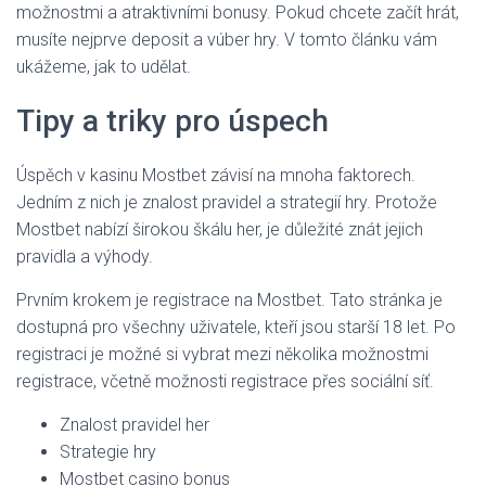
možnostmi a atraktivními bonusy. Pokud chcete začít hrát,
musíte nejprve deposit a vúber hry. V tomto článku vám
ukážeme, jak to udělat.
Tipy a triky pro úspech
Úspěch v kasinu Mostbet závisí na mnoha faktorech.
Jedním z nich je znalost pravidel a strategií hry. Protože
Mostbet nabízí širokou škálu her, je důležité znát jejich
pravidla a výhody.
Prvním krokem je registrace na Mostbet. Tato stránka je
dostupná pro všechny uživatele, kteří jsou starší 18 let. Po
registraci je možné si vybrat mezi několika možnostmi
registrace, včetně možnosti registrace přes sociální síť.
Znalost pravidel her
Strategie hry
Mostbet casino bonus