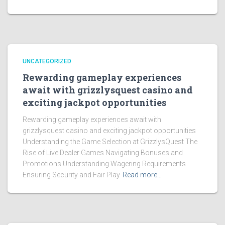
UNCATEGORIZED
Rewarding gameplay experiences
await with grizzlysquest casino and
exciting jackpot opportunities
Rewarding gameplay experiences await with
grizzlysquest casino and exciting jackpot opportunities
Understanding the Game Selection at GrizzlysQuest The
Rise of Live Dealer Games Navigating Bonuses and
Promotions Understanding Wagering Requirements
Ensuring Security and Fair Play
Read more…